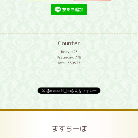
Counter
Today:
123
Yesterday:
778
Total:
330533
ますちーぼ