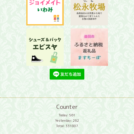
Counter
Today:
561
Yesterday:
262
Total:
331887