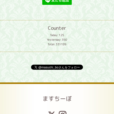
Counter
Today:
125
Yesterday:
350
Total:
331189
ますちーぼ