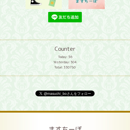
Counter
Today:
36
Yesterday:
304
Total:
330750
ますちーぼ