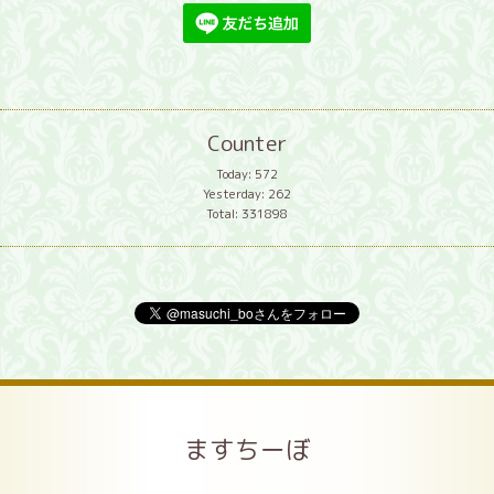
Counter
Today:
572
Yesterday:
262
Total:
331898
ますちーぼ